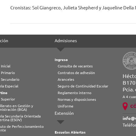
Cronistas: Sol Giangreco, Julieta Shepherd y Jaqueline Della
ción
Admisiones
Ingreso
 Inicial
Consulta de vacantes
 Primario
Contratos de adhesión
Héct
l Secundario
Aranceles
B170
la Especial
Seguro de Continuidad Escolar
Pcia.
tino
Reglamento interno
A 4 cua
 Superior
Normas y disposiciones
C
llerato en Gestión y
Uniforme
nistración (BGA)
Extensión
ela Secundaria Orientada
info@
ertina (ESOV)
Teléfo
ituto de Perfeccionamiento
nte
Escuelas Abiertas