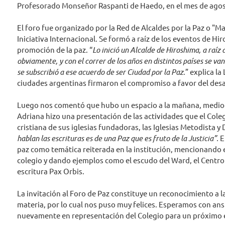
Profesorado Monseñor Raspanti de Haedo, en el mes de agos
El foro fue organizado por la Red de Alcaldes por la Paz o "Ma
Iniciativa Internacional. Se formó a raíz de los eventos de H
promoción de la paz. “
Lo inició un Alcalde de Hiroshima, a raíz 
obviamente, y con el correr de los años en distintos países se 
se subscribió a ese acuerdo de ser Ciudad por la Paz
.” explica la
ciudades argentinas firmaron el compromiso a favor del des
Luego nos comentó que hubo un espacio a la mañana, mediod
Adriana hizo una presentación de las actividades que el Coleg
cristiana de sus iglesias fundadoras, las Iglesias Metodista y 
hablan las escrituras es de una Paz que es fruto de la Justicia”.
E
paz como temática reiterada en la institución, mencionando e
colegio y dando ejemplos como el escudo del Ward, el Centro
escritura Pax Orbis.
La invitación al Foro de Paz constituye un reconocimiento a la
materia, por lo cual nos puso muy felices. Esperamos con ans
nuevamente en representación del Colegio para un próximo 