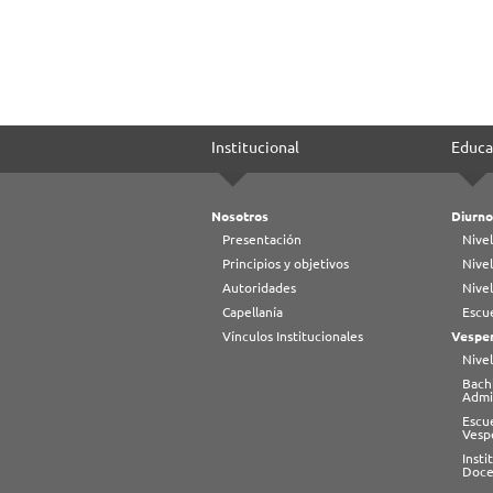
Institucional
Educa
Nosotros
Diurno
Presentación
Nivel
Principios y objetivos
Nivel
Autoridades
Nive
Capellanía
Escue
Vínculos Institucionales
Vesper
Nivel
Bachi
Admi
Escu
Vesp
Inst
Doce