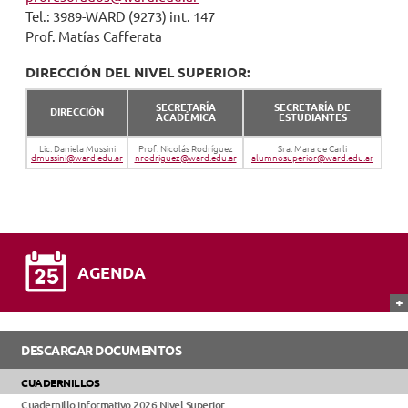
Tel.: 3989-WARD (9273) int. 147
Prof. Matías Cafferata
DIRECCIÓN DEL NIVEL SUPERIOR:
SECRETARÍA
SECRETARÍA DE
DIRECCIÓN
ACADÉMICA
ESTUDIANTES
Lic. Daniela Mussini
Prof. Nicolás Rodríguez
Sra. Mara de Carli
dmussini@ward.edu.ar
nrodriguez@ward.edu.ar
alumnosuperior@ward.edu.ar
AGENDA
DESCARGAR DOCUMENTOS
CUADERNILLOS
Cuadernillo informativo 2026 Nivel Superior