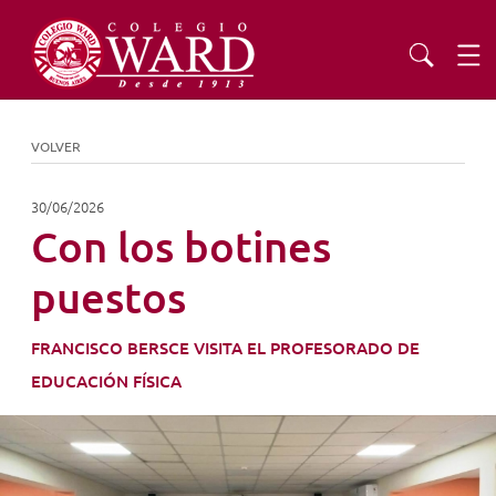
INSTITUCIONAL
VOLVER
EDUCACIÓN
30/06/2026
Con los botines
ADMISIONES
puestos
EXTENSIÓN
FRANCISCO BERSCE VISITA EL PROFESORADO DE
EDUCACIÓN FÍSICA
COMUNIDAD
AGENDA