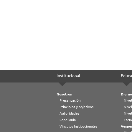
Institucional
Educa
Nosotros
Diurno
Presentación
Nivel
Principios y objetivos
Nivel
Autoridades
Nive
Capellanía
Escue
Vínculos Institucionales
Vesper