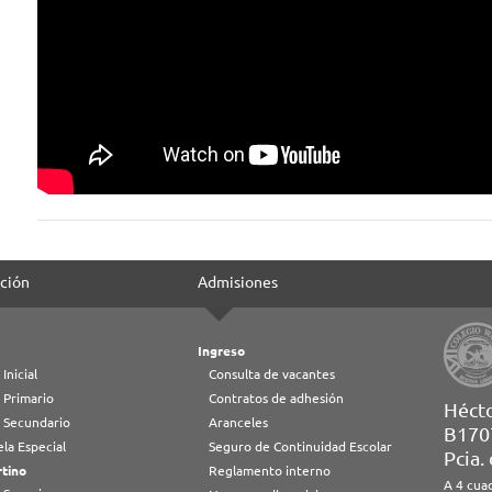
ción
Admisiones
Ingreso
 Inicial
Consulta de vacantes
 Primario
Contratos de adhesión
Héct
l Secundario
Aranceles
B170
la Especial
Seguro de Continuidad Escolar
Pcia.
tino
Reglamento interno
A 4 cua