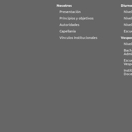
Nosotros
Diurno
Presentación
Nivel
Principios y objetivos
Nivel
Autoridades
Nive
Capellanía
Escue
Vínculos Institucionales
Vesper
Nivel
Bachi
Admi
Escu
Vesp
Inst
Doce