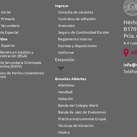
Ingreso
 Inicial
Consulta de vacantes
 Primario
Contratos de adhesión
Héct
l Secundario
Aranceles
B170
la Especial
Seguro de Continuidad Escolar
Pcia.
tino
Reglamento interno
A 4 cua
 Superior
Normas y disposiciones
C
llerato en Gestión y
Uniforme
nistración (BGA)
Extensión
ela Secundaria Orientada
info@
ertina (ESOV)
Teléfo
ituto de Perfeccionamiento
nte
Escuelas Abiertas
Atletismo
Handball
Natación
Banda del Colegio Ward
Banda de Jazz de Exalumnos
Práctica Instrumental Grupal
Técnicas de Iniciación
Música