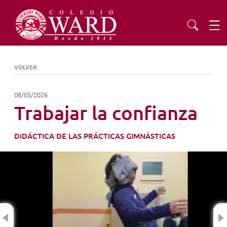
INSTITUCIONAL
VOLVER
EDUCACIÓN
08/05/2026
Trabajar la confianza
ADMISIONES
DIDÁCTICA DE LAS PRÁCTICAS GIMNÁSTICAS
EXTENSIÓN
COMUNIDAD
Previous
AGENDA