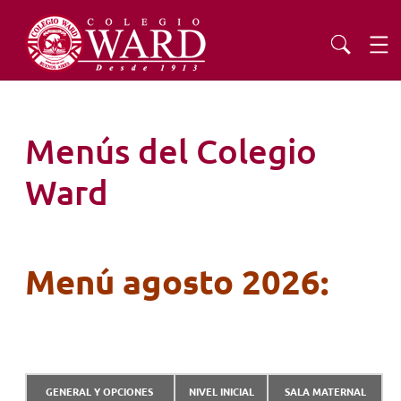
INSTITUCIONAL
Menús del Colegio
EDUCACIÓN
Ward
ADMISIONES
Menú agosto 2026:
EXTENSIÓN
COMUNIDAD
AGENDA
GENERAL Y OPCIONES
NIVEL INICIAL
SALA MATERNAL