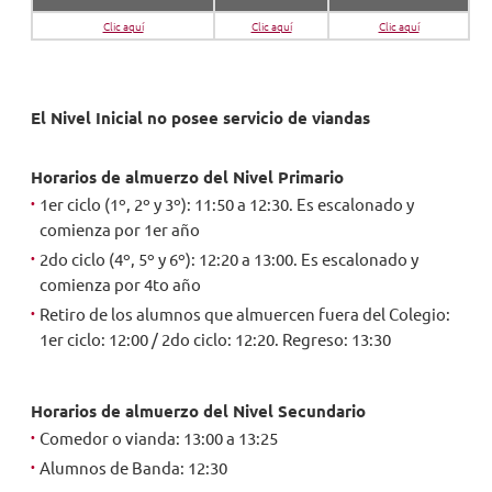
Clic aquí
Clic aquí
Clic aquí
NOVEDADES
TRABAJAR AQUÍ
El Nivel Inicial no posee servicio de viandas
Horarios de almuerzo del Nivel Primario
INTRANET
1er ciclo (1º, 2º y 3º): 11:50 a 12:30. Es escalonado y
comienza por 1er año
2do ciclo (4º, 5º y 6º): 12:20 a 13:00. Es escalonado y
comienza por 4to año
Retiro de los alumnos que almuercen fuera del Colegio:
1er ciclo: 12:00 / 2do ciclo: 12:20. Regreso: 13:30
Horarios de almuerzo del Nivel Secundario
Comedor o vianda: 13:00 a 13:25
Alumnos de Banda: 12:30