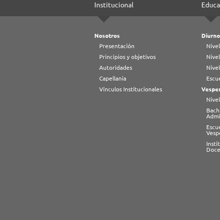
Institucional
Educa
Nosotros
Diurno
Presentación
Nivel
Principios y objetivos
Nivel
Autoridades
Nive
Capellanía
Escue
Vínculos Institucionales
Vesper
Nivel
Bachi
Admi
Escu
Vesp
Inst
Doce