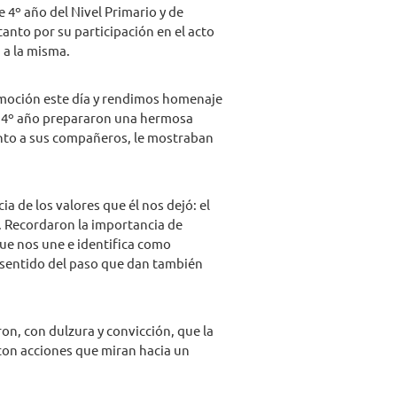
 4º año del Nivel Primario y de
anto por su participación en el acto
 a la misma.
moción este día y rendimos homenaje
de 4º año prepararon una hermosa
nto a sus compañeros, le mostraban
cia de los valores que él nos dejó: el
o. Recordaron la importancia de
ue nos une e identifica como
l sentido del paso que dan también
ron, con dulzura y convicción, que la
con acciones que miran hacia un