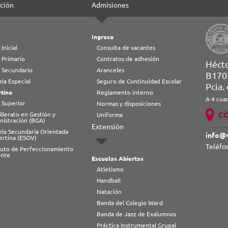
ción
Admisiones
Ingreso
 Inicial
Consulta de vacantes
 Primario
Contratos de adhesión
Héct
l Secundario
Aranceles
B170
la Especial
Seguro de Continuidad Escolar
Pcia.
tino
Reglamento interno
A 4 cua
 Superior
Normas y disposiciones
C
llerato en Gestión y
Uniforme
nistración (BGA)
Extensión
ela Secundaria Orientada
info@
ertina (ESOV)
Teléfo
ituto de Perfeccionamiento
nte
Escuelas Abiertas
Atletismo
Handball
Natación
Banda del Colegio Ward
Banda de Jazz de Exalumnos
Práctica Instrumental Grupal