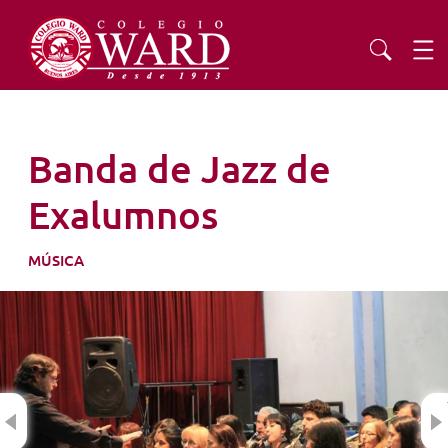
INSTITUCIONAL
Banda de Jazz de
EDUCACIÓN
Exalumnos
ADMISIONES
MÚSICA
EXTENSIÓN
COMUNIDAD
Previous
AGENDA